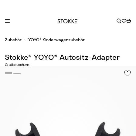
S
Zubehör
YOYO® Kinderwagenzubehör
k
i
Stokke® YOYO® Autositz-Adapter
p
t
Gratisgeschenk
o
C
o
n
t
e
n
t