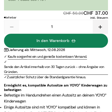
z
CHF 37.00
Ra
Originalpreis:
CHF 50.00
lieferbar
inkl. Steuern
In den Warenkorb
Lieferung ab: Mittwoch, 12.08.2026
Kaufe sorgenfrei ein und genieße kostenlosen Versand.
Sende den Artikel innerhalb von 30 Tagen zurück – ohne Angabe von
Gründen.
Zusätzlicher Schutz über die Standardgarantie hinaus.
Ermöglicht es, kompatible Autositze am YOYO³ Kinderwagen zu
befestigen
Befestige im Handumdrehen einen Autositz an deinem YOYO®
Kinderwagen
Einige Autositze sind mit YOYO® kompatibel und können in