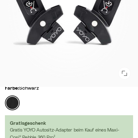
Farbe
Farbe:
Schwarz
S
c
h
w
Gratisgeschenk
a
Gratis YOYO Autositz-Adapter beim Kauf eines Maxi-
r
Cosi® Pebble 360 Pro².