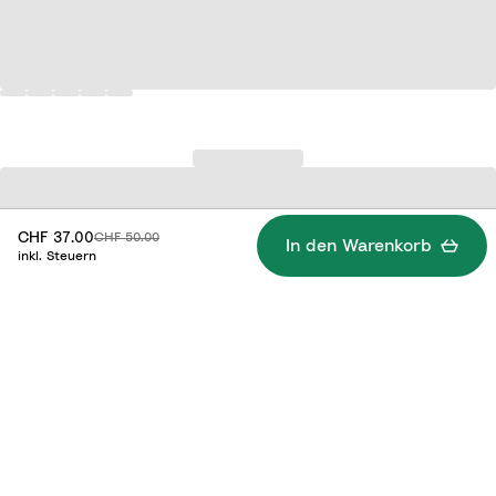
Rabattierter Preis:
Originalpreis:
CHF 37.00
CHF 50.00
In den Warenkorb
inkl. Steuern