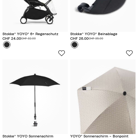
Stokke® YOYO® 6+ Regenschutz
Stokke® YOYO® Beinablage
Rabattierter Preis:
CHF 24.00
Originalpreis:
Rabattierter Preis:
CHF 26.00
Originalpreis:
CHF 32.00
CHF 35.00
Farbe
S
Farbe
S
c
c
h
h
w
w
a
a
r
r
z
z
Stokke® YOYO Sonnenschirm
YOYO® Sonnenschirm – Bonpoint