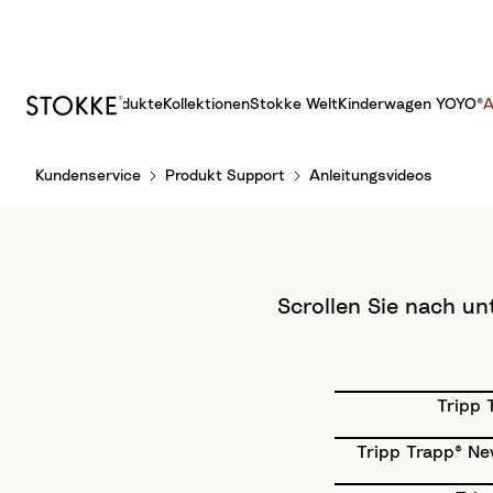
Produkte
Kollektionen
Stokke Welt
Kinderwagen YOYO®
A
S
Kundenservice
Produkt Support
Anleitungsvideos
k
i
p
t
o
Scrollen Sie nach un
C
o
n
t
Tripp 
e
n
Tripp Trapp® Ne
t