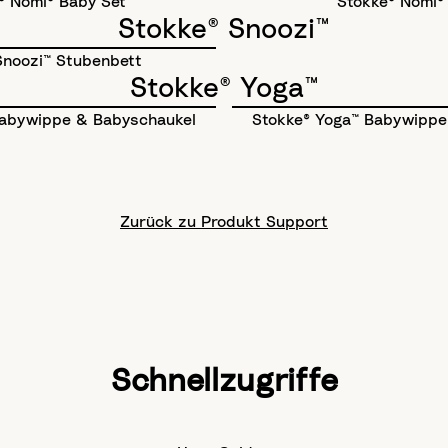
® Nomi® Baby Set
Stokke® Nomi® 
Stokke® Snoozi™
Snoozi™ Stubenbett
Stokke® Yoga™
Babywippe & Babyschaukel
Stokke® Yoga™ Babywippe
Zurück zu Produkt Support
Schnellzugriffe