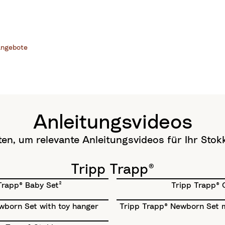
ngebote
Anleitungsvideos
ten, um relevante Anleitungs­videos für Ihr Stok
Tripp Trapp®
Trapp® Baby Set²
Tripp Trapp® 
wborn Set with toy hanger
Tripp Trapp® Newborn Set m