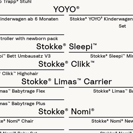
p Trapp® Stuhl
YOYO®
Kinderwagen ab 6 Monaten
Stokke® YOYO³ Kinderwagen
Set
troller with newborn pack
Stokke® Sleepi™
pi™ Bett Umbausatz V3
Stokke® Sleepi™ Mi
Stokke® Clikk™
 Clikk™ Highchair
Stokke® Limas™ Carrier
mas™ Babytrage Flex
Stokke® Limas™ B
mas™ Babytrage Plus
Stokke® Nomi®
e® Nomi® Chair
Stokke® Nomi® Ne