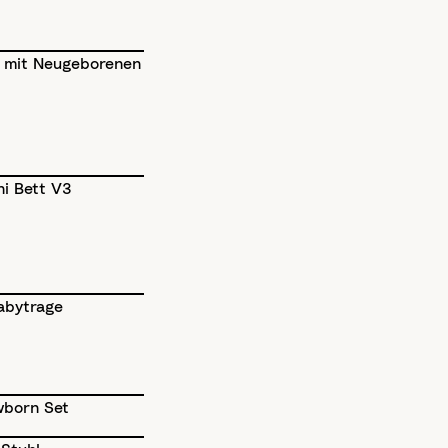
 mit Neugeborenen
ni Bett V3
abytrage
wborn Set