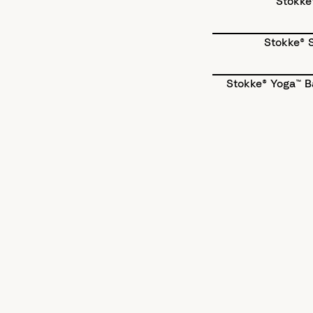
Stokke
Stokke® 
Stokke® Yoga™ 