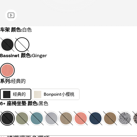
选
车架 颜色
车架 颜色:
白色
择
黑
白
一
色
色
个
Bassinet 颜色
Bassinet 颜色:
Ginger
选
项
G
将
i
更
n
系列
系列:
经典的
新
g
经
B
经典的
Bonpoint小樱桃
页
e
典
o
面
r
6+ 座椅坐墊 颜色
6+ 座椅坐墊 颜色:
黑色
的
n
上
p
黑
橄
水
S
灰
G
A
T
Z
L
的
o
色
榄
绿
t
褐
i
i
o
e
e
商
i
绿
色
o
色
n
r
f
b
o
品
n
n
g
F
f
r
p