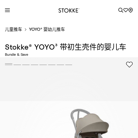
S
儿童推车
YOYO® 婴幼儿推车
k
i
Stokke® YOYO³ 带初生壳件的婴儿车
p
t
Bundle & Save
o
C
o
n
t
e
n
t