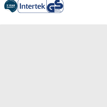
总
项
价
的
格
模
，
态
并
窗
打
口
开
。
一
个
包
含
其
他
颜
色
选
项
的
模