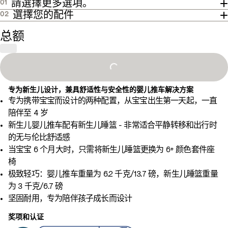
請選擇更多選項。
01
数
选
t
e
e
r
e
a
a
選擇您的配件
02
量
择
小
r
a
e
r
和
一
总额
樱
n
d
总
个
桃
c
价
选
e
Loading...
格
项
B
，
将
l
并
专为新生儿设计，兼具舒适性与安全性的婴儿推车解决方案
更
u
专为携带宝宝而设计的两种配置，从宝宝出生第一天起，一直
打
新
e
陪伴至 4 岁
开
页
新生儿婴儿推车配有新生儿睡篮 - 非常适合平静转移和出行时
一
面
的无与伦比舒适感
个
上
当宝宝 6 个月大时，只需将新生儿睡篮更换为 6+ 颜色套件座
包
的
椅
含
商
极致轻巧：婴儿推车重量为 6.2 千克/13.7 磅，新生儿睡篮重量
其
品
为 3 千克/6.7 磅
他
数
坚固耐用，专为陪伴孩子成长而设计
颜
量
色
和
奖项和认证
选