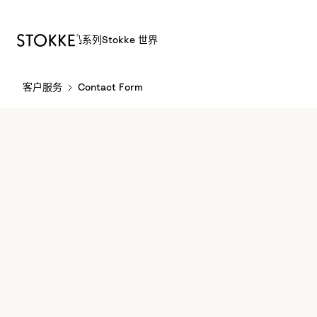
产品
系列
Stokke 世界
S
客户服务
Contact Form
k
i
p
t
o
C
o
n
t
e
n
t