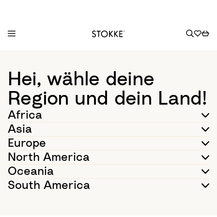
S
k
Hei, wähle deine
i
p
Region und dein Land!
t
Africa
o
C
Asia
o
Europe
n
North America
t
Oceania
e
n
South America
t