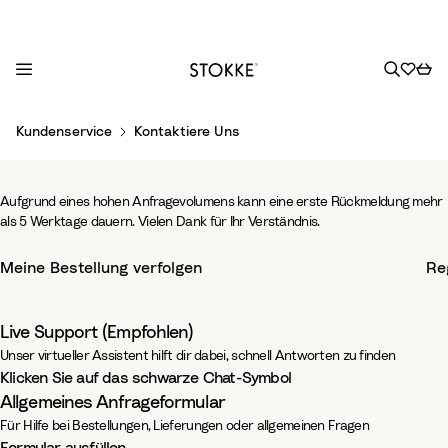
S
Kundenservice
Kontaktiere Uns
k
i
p
Aufgrund eines hohen Anfragevolumens kann eine erste Rückmeldung mehr 
t
als 5 Werktage dauern. Vielen Dank für Ihr Verständnis.
o
-
Support & Hilfe
C
Meine Bestellung verfolgen
Re
o
-
n
Wir freuen uns, von dir zu hören.
t
Live Support (Empfohlen)
e
Unser virtueller Assistent hilft dir dabei, schnell Antworten zu finden
Klicken Sie auf das schwarze Chat-Symbol
n
Allgemeines Anfrageformular
t
Für Hilfe bei Bestellungen, Lieferungen oder allgemeinen Fragen