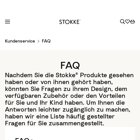
S
Kundenservice
FAQ
k
i
p
FAQ
t
o
Nachdem Sie die Stokke® Produkte gesehen
C
haben oder von ihnen gehört haben,
o
könnten Sie Fragen zu ihrem Design, dem
verfügbaren Zubehör oder den Vorteilen
n
für Sie und Ihr Kind haben. Um Ihnen die
t
Antworten leichter zugänglich zu machen,
e
haben wir eine Liste häufig gestellter
n
Fragen für Sie zusammengestellt.
t