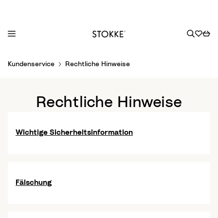
S
Kundenservice
Rechtliche Hinweise
k
i
p
Rechtliche Hinweise
t
o
C
Wichtige Sicherheitsinformation
o
n
t
e
Fälschung
n
t