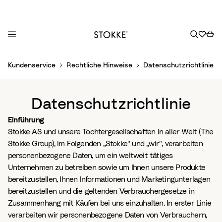
S
Kundenservice
Rechtliche Hinweise
Datenschutzrichtlinie
k
i
p
Datenschutzrichtlinie
t
o
Einführung
C
Stokke AS und unsere Tochtergesellschaften in aller Welt (The
o
Stokke Group), im Folgenden „Stokke" und „wir", verarbeiten
n
personenbezogene Daten, um ein weltweit tätiges
t
Unternehmen zu betreiben sowie um Ihnen unsere Produkte
e
bereitzustellen, Ihnen Informationen und Marketingunterlagen
n
bereitzustellen und die geltenden Verbrauchergesetze in
t
Zusammenhang mit Käufen bei uns einzuhalten. In erster Linie
verarbeiten wir personenbezogene Daten von Verbrauchern,