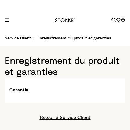
S
Service Client
Enregistrement du produit et garanties
k
i
p
Enregistrement du produit
t
o
et garanties
C
o
n
Garantie
t
e
n
t
Retour à Service Client