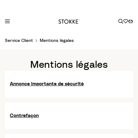
S
Service Client
Mentions légales
k
i
p
Mentions légales
t
o
C
Annonce importante de sécurité
o
n
t
e
Contrefaçon
n
t