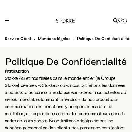
S
Service Client
Mentions légales
Politique De Confidentialité
k
i
p
Politique De Confidentialité
t
o
Introduction
C
Stokke AS et nos filiales dans le monde entier (le Groupe
o
Stokke), ci-après « Stokke » ou « nous », traitons les données
n
à caractère personnel afin de pouvoir exercer nos activités au
t
niveau mondial, notamment la livraison de nos produits, la
e
communication d'informations, y compris en matière de
n
marketing, et respecter les droits des consommateurs dans le
t
cadre de leurs achats. Nous traitons principalement les
données personnelles des clients, des personnes manifestant