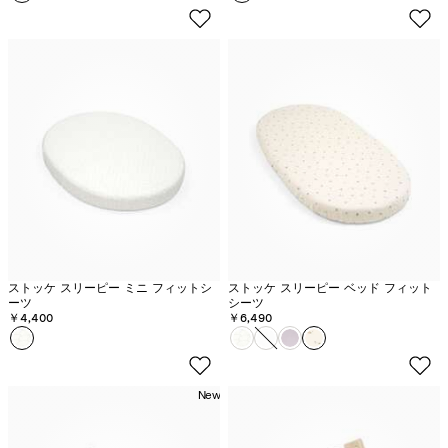
ベ
l
ン
o
ダ
w
ー
e
r
E
c
r
u
ストッケ スリーピー ミニ フィットシ
ストッケ スリーピー ベッド フィット
ーツ
シーツ
￥4,400
￥6,490
カラー
フ
カラー
ス
ス
ス
ス
ァ
ト
ト
ト
ト
ン
ッ
ッ
ッ
ッ
New
グ
ケ
ケ
ケ
ケ
レ
ス
ス
ス
ス