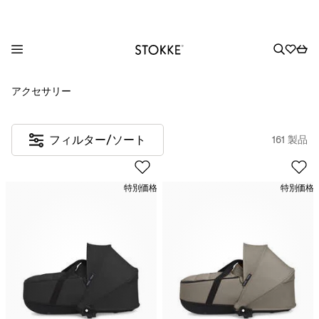
S
アクセサリー
k
i
p
フィルター/ソート
161 製品
t
o
C
特別価格
特別価格
o
n
t
e
n
t