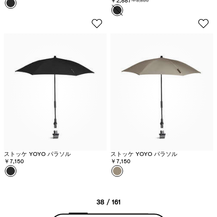
割引価格:
￥2,887
元の価格:
￥3,850
カラー
ブ
カラー
ブ
ラ
ラ
ッ
ッ
ク
ク
-
在
庫
切
れ
ストッケ YOYO パラソル
ストッケ YOYO パラソル
￥7,150
￥7,150
カラー
ブ
カラー
ト
ラ
ー
ッ
プ
38 / 161
ク