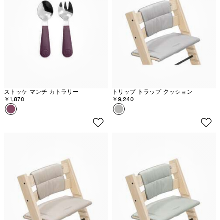
ー
リ
リ
リ
リ
ー
ー
ー
ー
ピ
ピ
ピ
ピ
ー
ー
ー
ー
ベ
ベ
ベ
ベ
ッ
ッ
ッ
ッ
ド
ド
ド
ド
フ
フ
フ
フ
ストッケ マンチ カトラリー
トリップ トラップ クッション
ィ
ィ
ィ
ィ
￥1,870
￥9,240
カラー
パ
カラー
ア
ッ
ッ
ッ
ッ
ー
ン
ト
ト
ト
ト
プ
ス
シ
シ
シ
シ
ル
ラ
ー
ー
ー
ー
サ
ツ
ツ
ツ
ツ
イ
V
V
ラ
フ
ト
3
3
ベ
ラ
フ
ホ
ン
ワ
ァ
ワ
ダ
ー
ン
イ
ー
エ