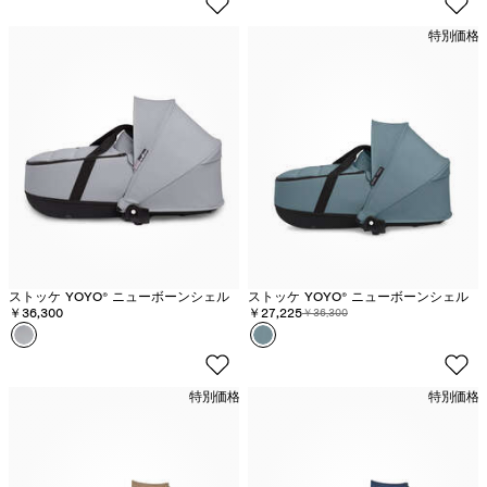
ー
ジ
特別価格
ブ
ャ
ー
ストッケ YOYO® ニューボーンシェル
ストッケ YOYO® ニューボーンシェル
￥36,300
割引価格:
￥27,225
元の価格:
￥36,300
カラー
ス
カラー
ア
ト
ク
ー
ア
特別価格
特別価格
ン