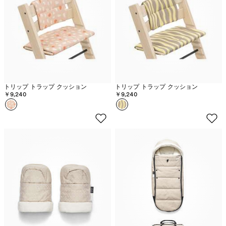
ー
ラ
ム
イ
プ
トリップ トラップ クッション
トリップ トラップ クッション
￥9,240
￥9,240
カラー
キ
カラー
レ
ャ
モ
ン
ン
デ
デ
ィ
イ
ピ
ズ
ン
ク