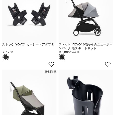
ストッケ YOYO® カーシートアダプタ
ストッケ YOYO® 0歳からのニューボー
ー
ンパック モスキートネット
￥7,700
割引価格:
￥3,300
元の価格:
￥4,400
カラー
ブ
カラー
ブ
ラ
ラ
ッ
ッ
特別価格
ク
ク
-
-
在
在
庫
庫
切
切
れ
れ