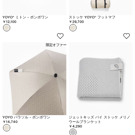
YOYO® ミトン - ボンポワン
ストッケ YOYO® フットマフ
￥12,100
￥29,700
カラー
B
カラー
ボ
o
ン
n
ポ
限定オファー
p
ワ
o
ン
i
ベ
n
ー
t
ジ
ュ
YOYO パラソル - ボンポワン
ジェットキッズ バイ ストッケ メリノ
￥14,740
ウールブランケット
￥4,290
カラー
ボ
カラー
グ
ン