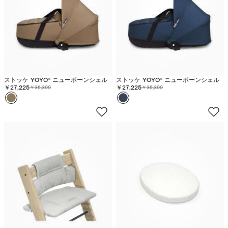
ストッケ YOYO® ニューボーンシェル
ストッケ YOYO® ニューボーンシェル
割引価格:
￥27,225
元の価格:
割引価格:
￥27,225
元の価格:
￥36,300
￥36,300
カラー
ト
カラー
ネ
フ
イ
ィ
ビ
ー
ー