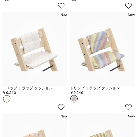
ザ
ー
ー
ジ
New
New
モ
ュ
ー
テ
ヴ
ィ
ン
バ
ー
トリップ トラップ クッション
トリップ トラップ クッション
￥9,240
￥9,240
カラー
ウ
カラー
パ
ィ
ス
ー
テ
New
New
ト
ル
ク
ス
リ
ト