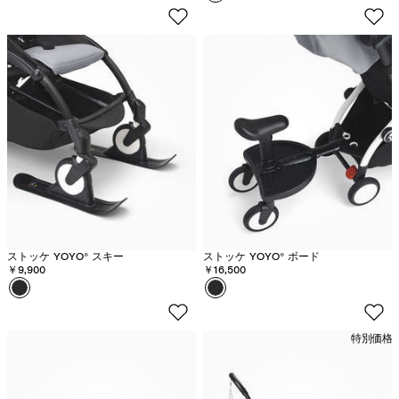
レ
ポ
ー
ワ
ン
ベ
ー
ジ
ュ
ストッケ YOYO® スキー
ストッケ YOYO® ボード
￥9,900
￥16,500
カラー
ブ
カラー
ブ
ラ
ラ
ッ
ッ
特別価格
ク
ク