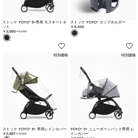
ストッケ YOYO® 6+専用 モスキートネ
ストッケ YOYO® カップホルダー
ット
￥4,400
割引価格:
￥3,960
元の価格:
￥5,280
カラー
ブ
カラー
ブ
ラ
ラ
ッ
ッ
ク
特別価格
特別価格
ク
-
在
庫
切
れ
ストッケ YOYO® 6+ 専用レインカバー
YOYO® 0+ ニューボーンパック専用 レ
割引価格:
￥2,887
元の価格:
インカバー
￥3,850