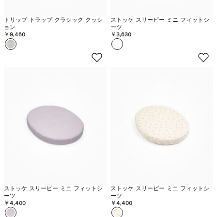
トリップ トラップ クラシック クッシ
ストッケ スリーピー ミニ フィットシ
ョン
ーツ
￥9,460
￥3,630
カラー
ノ
カラー
ホ
ル
ワ
デ
イ
ィ
ト
ッ
ク
グ
レ
ー
ストッケ スリーピー ミニ フィットシ
ストッケ スリーピー ミニ フィットシ
ーツ
ーツ
￥4,400
￥4,400
カラー
ラ
カラー
F