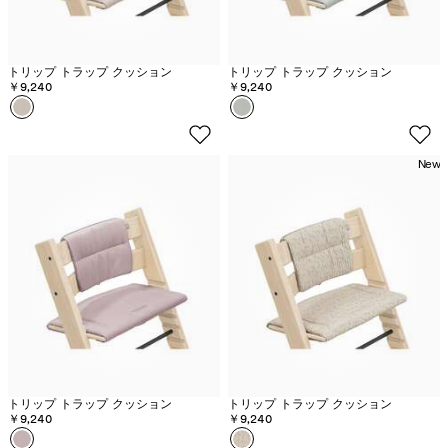
グ
ト
ク
レ
-
リ
ー
在
ュ
トリップ トラップ クッション
トリップ トラップ クッション
￥9,240
￥9,240
庫
カラー
ベ
カラー
グ
切
ー
レ
れ
ジ
イ
New
ュ
シ
ア
グ
リ
ー
ン
トリップ トラップ クッション
トリップ トラップ クッション
￥9,240
￥9,240
カラー
ヘ
カラー
ベ