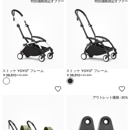
特別価格
限定オファー
特別価格
限定オファー
ラ
レ
ー
ゼ
ン
ー
フ
ク
ト
リ
ッ
オ
プ
ブ
ジ
ル
ィ
ア
ー
ー
ク
パ
ラ
ャ
フ
ー
ン
ブ
ー
ー
ラ
ド
ン
-
ス
在
ブ
庫
ル
切
ー
れ
ストッケ YOYO³ フレーム
ストッケ YOYO³ フレーム
割引価格:
￥38,610
元の価格:
割引価格:
￥38,610
元の価格:
￥51,480
￥51,480
カラー
ホ
カラー
ブ
ワ
ラ
イ
ッ
アウトレット価格 -30%
ト
ク