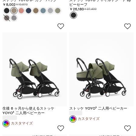
ストッケ YOYO 6+ カラーパック
ストッケ YOYO チャイルドシート by
ス
ー
ジ
ー
ン
ン
ン
ン
ン
ン
割引価格:
￥8,002
元の価格:
ビーセーフ
在
庫
-
ン
在
庫
在
在
￥10,670
割引価格:
￥26,180
元の価格:
￥37,400
カラー
ス
ス
ス
ス
ス
ス
ス
ス
ト
ン
ン
ン
シ
シ
シ
シ
シ
シ
庫
切
在
ス
庫
切
庫
庫
カラー
ブ
ト
ス
ト
ス
ト
ト
ト
ト
ト
ト
ー
シ
ジ
シ
ェ
ェ
ェ
ェ
ェ
ェ
切
れ
庫
ブ
切
れ
切
切
ラ
ッ
ト
ッ
ト
ッ
ッ
ッ
ッ
ッ
ッ
ン
ェ
ャ
ェ
ル
ル
ル
ル
ル
ル
れ
切
ル
れ
れ
れ
ッ
ケ
ッ
ケ
ッ
ケ
ケ
ケ
ケ
ケ
ケ
ル
ー
ル
-
-
-
-
-
-
れ
ー
ク
Y
ケ
Y
ケ
Y
Y
Y
Y
Y
Y
-
-
ブ
ト
オ
ア
ト
ジ
O
Y
O
Y
O
O
O
O
O
O
ス
ネ
ラ
ー
リ
ク
フ
ン
Y
O
Y
O
Y
Y
Y
Y
Y
Y
ト
イ
ッ
プ
ー
ア
ィ
ジ
O
Y
O
Y
O
O
O
O
O
O
ー
ビ
ク
ブ
ー
ャ
6
O
6
O
6
6
6
6
6
6
ン
ー
ー
+
6
+
6
+
+
+
+
+
+
ブ
カ
+
カ
+
カ
カ
カ
カ
カ
カ
ル
ラ
カ
ラ
カ
ラ
ラ
ラ
ラ
ラ
ラ
ー
ー
ラ
ー
ラ
ー
ー
ー
ー
ー
ー
パ
ー
パ
ー
パ
パ
パ
パ
パ
パ
生後 6 ヶ月から使えるストッケ
ストッケ YOYO³ 二人用ベビーカー
ッ
パ
ッ
パ
ッ
ッ
ッ
ッ
ッ
ッ
YOYO³ 二人用ベビーカー
カスタマイズ
ク
ッ
ク
ッ
ク
ク
ク
ク
ク
ク
カスタマイズ
-
ク
-
ク
-
-
-
-
-
-
ブ
-
ト
-
ジ
エ
ト
ア
ス
オ