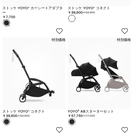
ストッケ YOYO® カーシートアダプタ
ストッケ YOYO® コネクト
ー
割引価格:
￥39,600
元の価格:
￥52,800
￥7,700
カラー
ホ
カラー
ブ
ワ
ラ
イ
ッ
ト
特別価格
特別価格
ク
-
在
庫
切
れ
ストッケ YOYO® コネクト
YOYO³ ABスターターセット
割引価格:
￥39,600
元の価格:
割引価格:
￥57,750
元の価格:
￥52,800
￥77,000
カラー
ブ
カラー
ブ
ラ
ラ