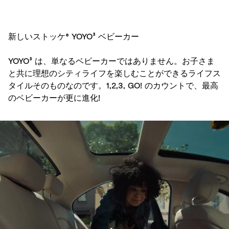
ベビー
ーター
カー 6+
ート 
カー
セット
（生後
アク
（新生
6 ヶ月
サリ
新しいストッケ® YOYO³ ベビーカー
児〜
～）
22kgま
YOYO³ は、単なるベビーカーではありません。お子さま
で）
と共に理想のシティライフを楽しむことができるライフス
タイルそのものなのです。1,2,3, GO! のカウントで、最高
のベビーカーが更に進化!