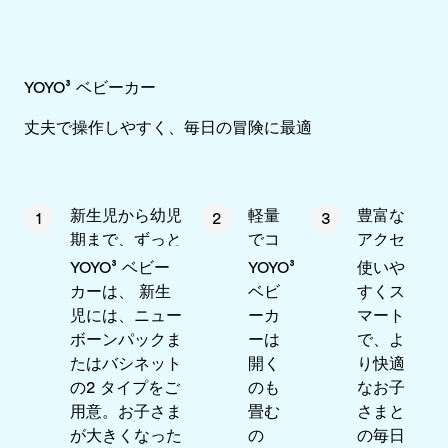
YOYO³ ベビーカー
丈夫で操作しやすく、毎日の冒険に最適
新生児から幼児
軽量
豊富な
1
2
3
期まで、ずっと
でコ
アクセ
ンパ
サリー
YOYO³ ベビー
YOYO³
使いや
クト
カーは、 新生
ベビ
すくス
児には、ニュー
ーカ
マート
ボーンパックま
ーは
で、よ
たはバシネット
開く
り快適
の2 タイプをご
のも
なお子
用意。お子さま
畳む
さまと
が大きくなった
の
の毎日