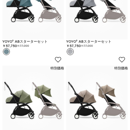
YOYO³ ABスターターセット
YOYO³ ABスターターセット
割引価格:
￥57,750
元の価格:
割引価格:
￥57,750
元の価格:
￥77,000
￥77,000
カラー
ア
カラー
ス
ク
ト
ア
ー
特別価格
特別価格
ン