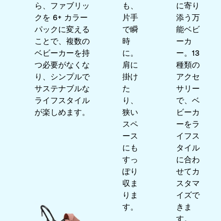
ら、ファブリッ
も、
に寄り
クを 6+ カラー
片手
添う万
パックに変える
で瞬
能ベビ
ことで、複数の
時
ーカ
ベビーカーを持
に。
ー。13
つ必要がなくな
肩に
種類の
り、シンプルで
掛け
アクセ
サステナブルな
た
サリー
ライフスタイル
り、
で、ベ
が楽しめます。
狭い
ビーカ
スペ
ーをラ
ース
イフス
にも
タイル
すっ
に合わ
ぽり
せてカ
収ま
スタマ
りま
イズで
す。
きま
す。