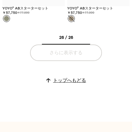
YOYO³ ABスターターセット
YOYO³ ABスターターセット
割引価格:
￥57,750
元の価格:
割引価格:
￥57,750
元の価格:
￥77,000
￥77,000
カラー
オ
カラー
ト
リ
ー
ー
プ
26 / 26
ブ
-
在
さらに表示する
庫
切
れ
トップへもどる