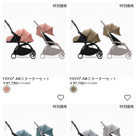
ッ
ッ
特別価格
特別価格
ク
ク
YOYO³ ABスターターセット
YOYO³ ABスターターセット
割引価格:
￥57,750
元の価格:
割引価格:
￥57,750
元の価格:
￥77,000
￥77,000
カラー
ジ
カラー
ト
ン
フ
ジ
ィ
特別価格
特別価格
ャ
ー
ー