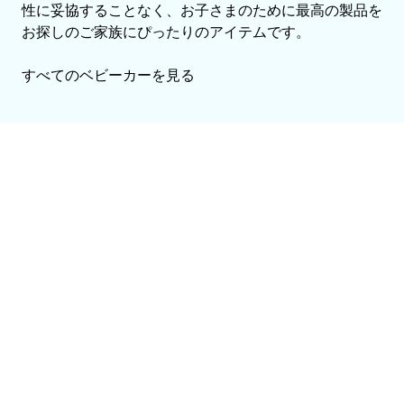
性に妥協することなく、お子さまのために最高の製品を
お探しのご家族にぴったりのアイテムです。
すべてのベビーカーを見る
ボンポ
ワン
YOYO³
YOYO®
YOYO³
チャ
2人乗り
ABスタ
ベビー
ルド