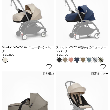
Stokke® YOYO® 0+ ニューボーンパッ
ストッケ YOYO 0歳からのニューボー
ク
ンパック
￥30,800
￥20,790
カラー
ボ
カラー
ス
ス
ス
ス
ス
ス
ス
ス
ン
ト
ト
ト
ト
ト
ト
ト
ト
ポ
ッ
ッ
ッ
ッ
ッ
ッ
ッ
ッ
特別価格
限定オファー
ワ
ケ
ケ
ケ
ケ
ケ
ケ
ケ
ケ
ン
Y
Y
Y
Y
Y
Y
Y
Y
ベ
O
O
O
O
O
O
O
O
ー
Y
Y
Y
Y
Y
Y
Y
Y
ジ
O
O
O
O
O
O
O
O
ュ
0
0
0
0
0
0
0
0