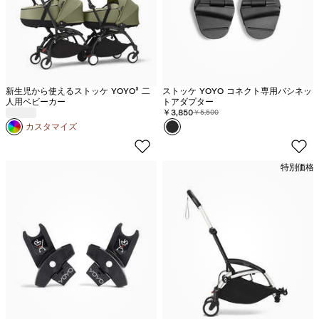
新生児から使えるストッケ YOYO³ 二
ストッケ YOYO コネクト専用バシネッ
人用ベビーカー
トアダプター
割引価格:
￥3,850
元の価格:
￥5,500
カラー
ブ
カスタマイズ
ラ
ッ
特別価格
ク