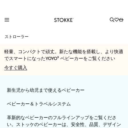
S
ストローラー
k
i
軽量、コンパクトで頑丈。新たな機能を搭載し、より快適
p
でスマートになったYOYO³ ベビーカーをご覧ください
t
o
今すぐ購入
C
o
n
新生児から幼児まで使えるベビーカー
t
e
ベビーカー＆トラベルシステム
n
t
革新的なベビーカーのフルラインアップをご覧くださ
い。ストッケのベビーカーは、安全性、品質、デザイン