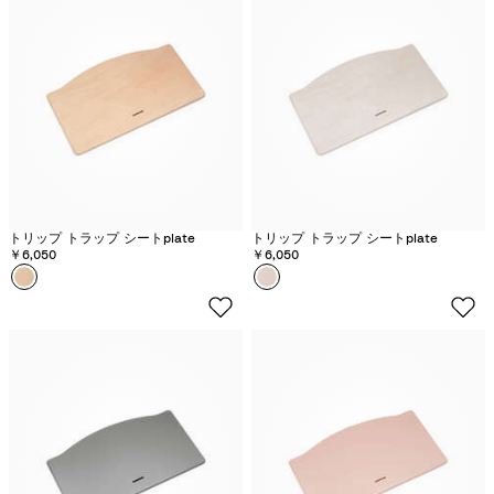
ー
ブ
ヴ
ラ
ウ
ン
トリップ トラップ シートplate
トリップ トラップ シートplate
￥6,050
￥6,050
カラー
ナ
カラー
ホ
チ
ワ
ュ
イ
ラ
ト
ル
ウ
ォ
ッ
シ
ュ