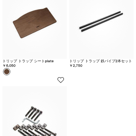
ヴ
イ
ト
トリップ トラップ シートplate
トリップ トラップ 鉄パイプ2本セット
￥6,050
￥2,750
カラー
ウ
ォ
ー
ム
ブ
ラ
ウ
ン