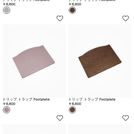
￥6,600
￥6,600
カラー
グ
カラー
O
レ
a
イ
k
シ
W
ア
a
グ
r
リ
m
ー
B
ン
r
o
w
n
トリップ トラップ Footplate
トリップ トラップ Footplate
￥6,600
￥6,600
カラー
ヘ
カラー
ウ
ザ
ォ
ー
ー
モ
ム