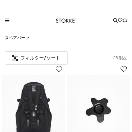
S
スペアパーツ
k
i
p
フィルター/ソート
23 製品
t
o
C
o
n
t
e
n
t