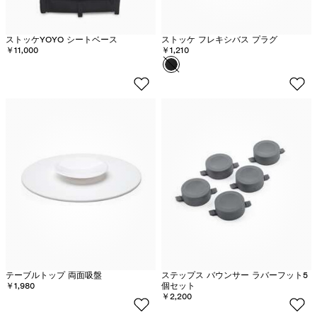
ストッケYOYO シートベース
ストッケ フレキシバス プラグ
￥11,000
￥1,210
カラー
ブ
ラ
ッ
ク
-
在
庫
切
れ
テーブルトップ 両面吸盤
ステップス バウンサー ラバーフット5
￥1,980
個セット
￥2,200