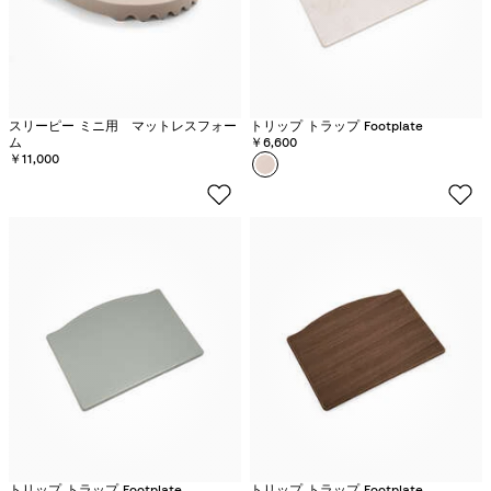
スリーピー ミニ用 マットレスフォー
トリップ トラップ Footplate
ム
￥6,600
￥11,000
カラー
ホ
ワ
イ
ト
ウ
ォ
ッ
シ
ュ
トリップ トラップ Footplate
トリップ トラップ Footplate