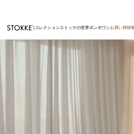
製品
コレクション
ストッケの世界
ボンポワン
お買い得情
S
k
i
p
t
o
C
o
n
t
e
n
t