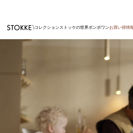
製品
コレクション
ストッケの世界
ボンポワン
お買い得情
S
k
i
p
t
o
C
o
n
t
e
n
t