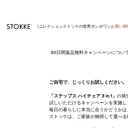
製品
コレクション
ストッケの世界
ボンポワン
お買い得
S
k
30日間返品無料キャンペーンについ
i
p
t
o
C
ご自宅で、じっくりお試しください。
o
n
「ステップス ハイチェア 3 in 1」
の発
t
試しいただけるキャンペーンを実施し
e
毎日の暮らしに本当に合うかどうかは
n
ストッケは、ご家族が納得して選べる
t