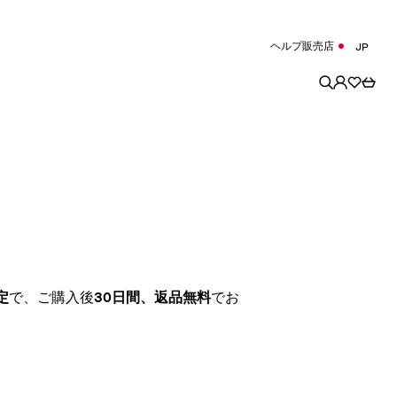
ヘルプ
販売店
JP
定
で、ご購入後
30日間、返品無料
でお