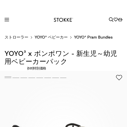
S
ストローラー
YOYO® ベビーカー
YOYO® Pram Bundles
k
i
YOYO³ x ボンポワン - 新生児～幼児
p
t
用ベビーカーパック
o
レビュー数: 681
(681)
特別価格
C
o
n
t
e
n
t