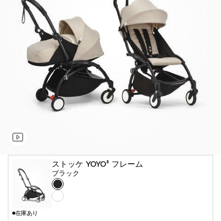
ストッケ YOYO³ フレーム
ブラック
カ
ブ
ラ
ラ
ホ
ー
ッ
ワ
在庫あり
ク
イ