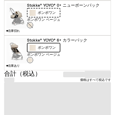
ト
Stokke® YOYO® 0+ ニューボーンパック
ボンポワン
ボンポワン ベージュ
カ
ボ
ラ
ン
在庫切れ
ー
ポ
Stokke® YOYO® 6+ カラーパック
ワ
ボンポワン
ン
ボンポワン ベージュ
ベ
カ
ボ
ー
ラ
ン
在庫あり
ジ
ー
ポ
合計（税込）
ュ
ワ
価格はすべて税込です
ン
ベ
ー
ジ
ュ