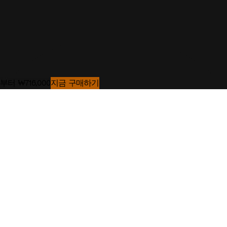
-
요요³
부터
₩716,000
지금 구매하기
-
어떤 요요 구성이 귀하의 요구 사항에 가장 적합할까요?
요요® 생후 6개월부터
생후 6개월부터 사용 가능한 다용도 초소형 제품.
From
₩716,000
지금 쇼핑하기
기사
-
요요³를 만나보세요
끝
없
는
계
단
과
붐
비
는
버
스
,
비
좁
은
카
페
.
아
이
와
함
께
하
는
도
시
생
활
은
결
코
쉽
지
않
죠
.
그
래
서
어
떤
상
황
에
서
도
사
용
할
수
있
는
요
요
³
유
모
차
를
만
들
었
습
니
다
.
신
생
아
부
터
유
아
기
까
지
,
아
이
와
함
께
마
음
껏
도
심
을
누
벼
보
세
요
.