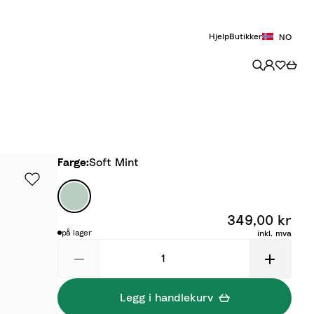
Hjelp
Butikker
NO
Farge
Farge:
Soft Mint
S
o
349,00 kr
f
på lager
inkl. mva
t
M
i
n
Legg i handlekurv
t