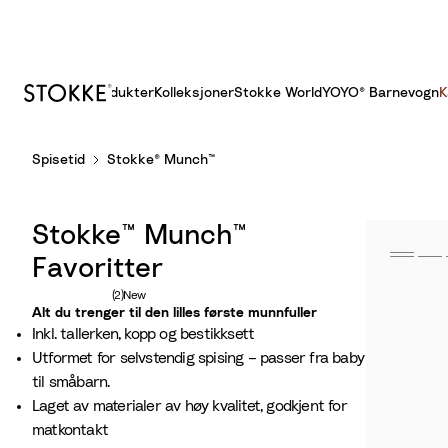
Produkter
Kolleksjoner
Stokke World
YOYO® Barnevogn
K
S
Spisetid
Stokke® Munch™
k
i
p
Stokke™ Munch™
t
o
Favoritter
C
Antall vurderinger: 2
(2)
New
o
Alt du trenger til den lilles første munnfuller
Inkl. tallerken, kopp og bestikksett
n
Utformet for selvstendig spising – passer fra baby
t
til småbarn.
e
Laget av materialer av høy kvalitet, godkjent for
n
matkontakt
t