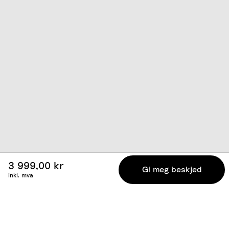
3 999,00 kr
Gi meg beskjed
inkl. mva