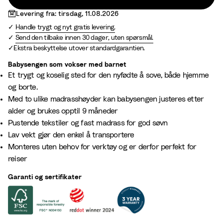
t
e
Levering fra: tirsdag, 11.08.2026
e
i
Handle trygt og nyt gratis levering.
G
g
Send den tilbake innen 30 dager, uten spørsmål.
r
e
Ekstra beskyttelse utover standardgarantien.
e
Babysengen som vokser med barnet​
y
Et trygt og koselig sted for den nyfødte å sove, både hjemme
og borte.
Med to ulike madrasshøyder kan babysengen justeres etter
alder og brukes opptil 9 måneder​
Pustende tekstiler og fast madrass for god søvn
Lav vekt gjør den enkel å transportere
Monteres uten behov for verktøy og er derfor perfekt for
reiser
Garanti og sertifikater