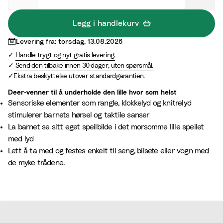
r
a
m
n
Legg i handlekurv
S
d
Levering fra: torsdag, 13.08.2026
a
Handle trygt og nyt gratis levering.
n
Send den tilbake innen 30 dager, uten spørsmål.
d
Ekstra beskyttelse utover standardgarantien.
Deer-venner til å underholde den lille hvor som helst
Sensoriske elementer som rangle, klokkelyd og knitrelyd
stimulerer barnets hørsel og taktile sanser
La barnet se sitt eget speilbilde i det morsomme lille speilet
med lyd
Lett å ta med og festes enkelt til seng, bilsete eller vogn med
de myke trådene.