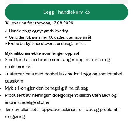
S
a
Legg i handlekurv
n
Levering fra: torsdag, 13.08.2026
d
Handle trygt og nyt gratis levering.
Send den tilbake innen 30 dager, uten spørsmål.
Ekstra beskyttelse utover standardgarantien.
Myk silikonsmekke som fanger opp søl
Smekken har en lomme som fanger opp matrester og
minimerer søl
Justerbar hals med dobbel lukking for trygg og komfortabel
passform
Myk silikon gjør den behagelig å ha på seg
Produsert av næringsmiddelgodkjent silikon uten BPA og
andre skadelige stoffer
Tørk av eller sett i oppvaskmaskinen for rask og problemfri
rengjøring