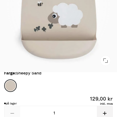
Farge
Farge:
Sheepy Sand
S
h
e
129,00 kr
e
på lager
inkl. mva
p
y