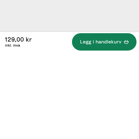
129,00 kr
Legg i handlekurv
inkl. mva
Spesifikasjoner
Følgende er inkludert