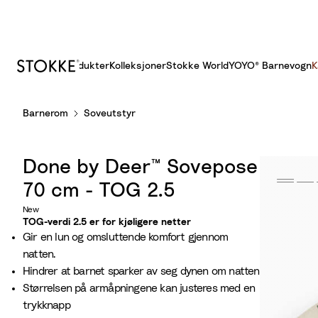
Produkter
Kolleksjoner
Stokke World
YOYO® Barnevogn
K
S
Barnerom
Soveutstyr
k
i
p
Done by Deer™ Sovepose
t
o
70 cm - TOG 2.5
C
New
o
TOG-verdi 2.5 er for kjøligere netter
Gir en lun og omsluttende komfort gjennom
n
natten.
t
Hindrer at barnet sparker av seg dynen om natten
e
Størrelsen på armåpningene kan justeres med en
n
trykknapp
t