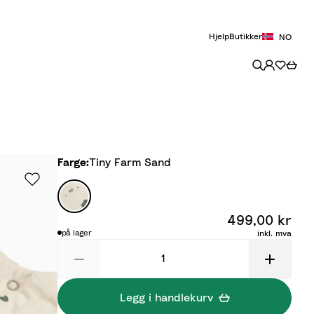
Hjelp
Butikker
NO
Farge
Farge:
Tiny Farm Sand
T
i
499,00 kr
n
på lager
inkl. mva
y
F
a
r
Legg i handlekurv
m