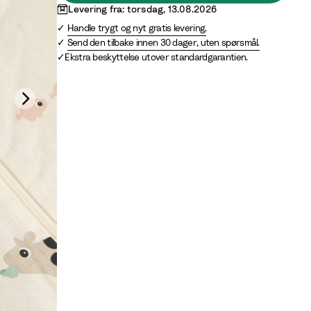
S
Levering fra: torsdag, 13.08.2026
a
Handle trygt og nyt gratis levering.
n
Send den tilbake innen 30 dager, uten spørsmål.
d
Ekstra beskyttelse utover standardgarantien.