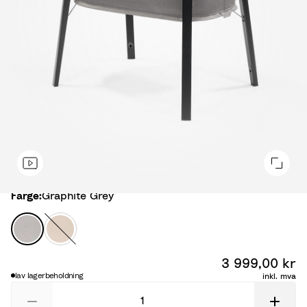
Farge
Farge:
Graphite Grey
G
S
r
a
a
n
3 999,00 kr
p
d
lav lagerbeholdning
inkl. mva
h
y
i
B