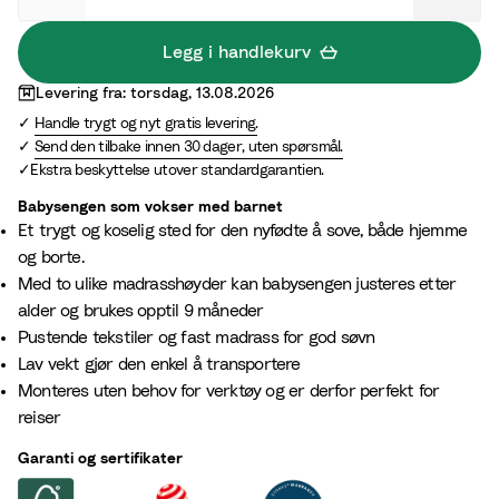
t
e
e
i
Legg i handlekurv
G
g
Levering fra: torsdag, 13.08.2026
r
e
Handle trygt og nyt gratis levering.
e
Send den tilbake innen 30 dager, uten spørsmål.
y
Ekstra beskyttelse utover standardgarantien.
Babysengen som vokser med barnet​
Et trygt og koselig sted for den nyfødte å sove, både hjemme
og borte.
Med to ulike madrasshøyder kan babysengen justeres etter
alder og brukes opptil 9 måneder​
Pustende tekstiler og fast madrass for god søvn
Lav vekt gjør den enkel å transportere
Monteres uten behov for verktøy og er derfor perfekt for
reiser
Garanti og sertifikater