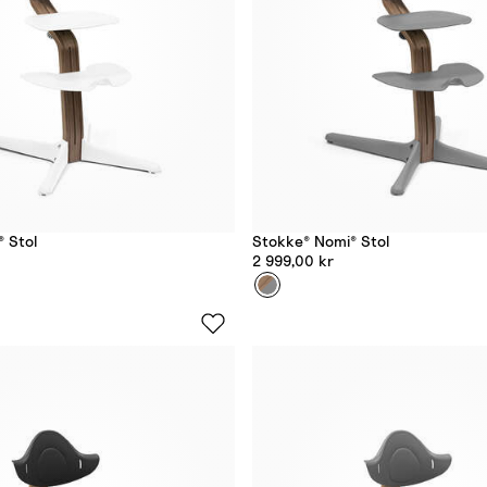
 Stol
Stokke® Nomi® Stol
2 999,00 kr
Farge
G
r
e
y