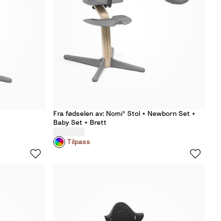
l
a
c
k
Fra fødselen av: Nomi® Stol + Newborn Set +
Baby Set + Brett
Tilpass