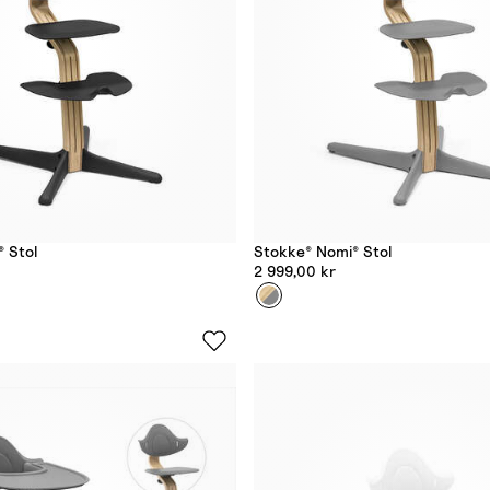
 Stol
Stokke® Nomi® Stol
2 999,00 kr
Farge
G
r
e
y