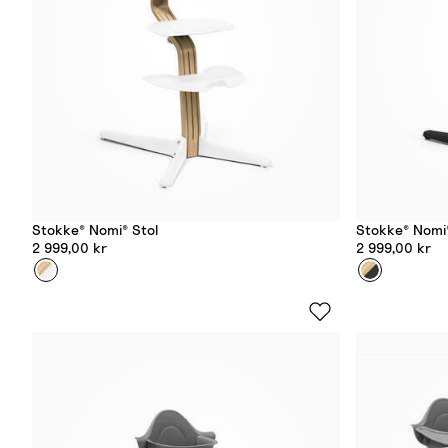
Stokke® Nomi® Stol
Stokke® Nomi®
2 999,00 kr
2 999,00 kr
Farge
W
Farge
S
h
v
i
a
t
r
e
t