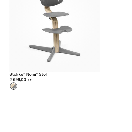
Stokke® Nomi® Stol
2 699,00 kr
Farge
G
r
e
y