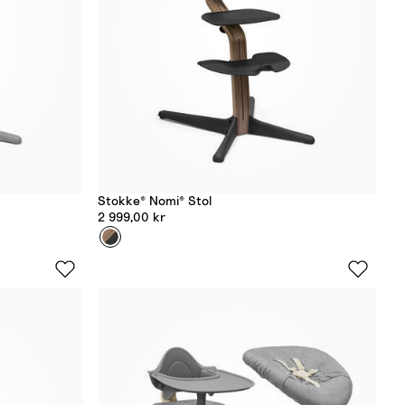
Stokke® Nomi® Stol
2 999,00 kr
Farge
V
a
l
n
ø
t
t
B