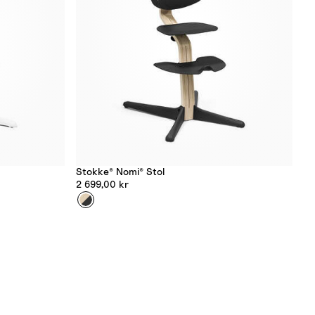
Stokke® Nomi® Stol
2 699,00 kr
Farge
S
v
a
r
t