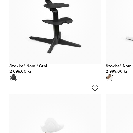
Stokke® Nomi® Stol
Stokke® Nomi®
2 699,00 kr
2 999,00 kr
Farge
S
Farge
W
v
h
a
i
r
t
t
e