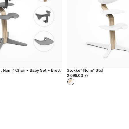
: Nomi® Chair + Baby Set + Brett
Stokke® Nomi® Stol
2 699,00 kr
Farge
W
h
i
t
e