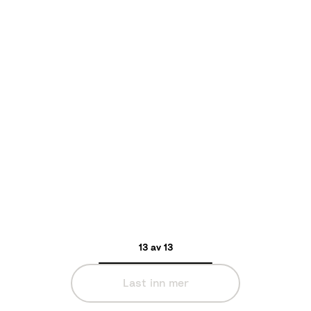
13 av 13
Last inn mer