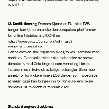
policy.html.
13. Konfliktløsning.
Dersom Kjøper er EU- eller EØS-
borger, kan kjøperen bruke den europeiske plattformen
for online tvisteløsning (ODR), se
https://ec.europa.eu/consumers/odr/main/?
event=main.home2.show.
Denne avtalen skal reguleres av og tolkes i samsvar med
norsk lov. Eventuelle tvister skal behandles av norske
domstoler, med Oslo tingrett som verneting i første
instans, med mindre ufravikelige rettsregler tilsier noe
annet. For forbrukere innen EØS gjelder som hovedregel
at saken også kan bringes inn for forbrukerens lokale
domstol.Sist revidert: 21. februar 2023
Standard angrerettsskjema: