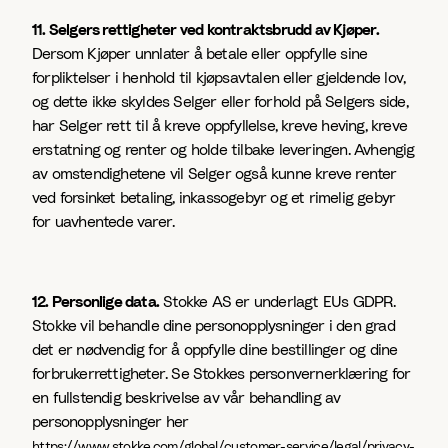
11. Selgers rettigheter ved kontraktsbrudd av Kjøper.
Dersom Kjøper unnlater å betale eller oppfylle sine
forpliktelser i henhold til kjøpsavtalen eller gjeldende lov,
og dette ikke skyldes Selger eller forhold på Selgers side,
har Selger rett til å kreve oppfyllelse, kreve heving, kreve
erstatning og renter og holde tilbake leveringen. Avhengig
av omstendighetene vil Selger også kunne kreve renter
ved forsinket betaling, inkassogebyr og et rimelig gebyr
for uavhentede varer.
12. Personlige data.
Stokke AS er underlagt EUs GDPR.
Stokke vil behandle dine personopplysninger i den grad
det er nødvendig for å oppfylle dine bestillinger og dine
forbrukerrettigheter. Se Stokkes personvernerklæring for
en fullstendig beskrivelse av vår behandling av
personopplysninger her
https://www.stokke.com/global/customer-service/legal/privacy-