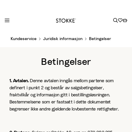
S
Kundeservice
Juridisk informasjon
Betingelser
k
i
p
Betingelser
t
o
C
1. Avtalen.
Denne avtalen inngås mellom partene som
o
definert i punkt 2 og består av salgsbetingelser,
n
fraktvilkår og informasjon gitt i bestillingsløsningen.
t
Bestemmelsene som er fastsatt i dette dokumentet
e
begrenser ikke andre gjeldende lovbestemte rettigheter.
n
t