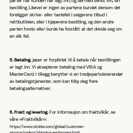
parter når kunden har lagt inn, og dermed sendt inn, sin
bestilling. Likevel er ingen av partene bundet dersom det
foreligger skrive- eller tastefeil i selgerens tilbud i
nettbutikken, eller i kjøperens bestilling, og den andre
parten forsto eller burde ha forstått at det dreide seg om
en slik feil.
5. Betaling.
jøper er forpliktet til å betale når bestillingen
er lagt inn. Vi aksepterer betaling med VISA og
MasterCard. I tillegg benytter vi en tredjepartsleverandør
av betalingstjenester, som kan tilby deg flere
betalingsalternativer.
6. Frakt og levering.
For informasjon om fraktvilkår, se
våre «Fraktvilkår»:
https://www.stokke.com/global/customer-
service/orders/shipping-exchanges.html