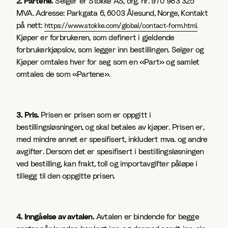
2. Partene.
Selger er Stokke AS, org. nr. 970 983 325
MVA. Adresse: Parkgata 6, 6003 Ålesund, Norge, Kontakt
på nett:
https://www.stokke.com/global/contact-form.html.
Kjøper er forbrukeren, som definert i gjeldende
forbrukerkjøpslov, som legger inn bestillingen. Selger og
Kjøper omtales hver for seg som en «Part» og samlet
omtales de som «Partene».
3. Pris.
Prisen er prisen som er oppgitt i
bestillingsløsningen, og skal betales av kjøper. Prisen er,
med mindre annet er spesifisert, inkludert mva. og andre
avgifter. Dersom det er spesifisert i bestillingsløsningen
ved bestilling, kan frakt, toll og importavgifter påløpe i
tillegg til den oppgitte prisen.
4. Inngåelse av avtalen.
Avtalen er bindende for begge