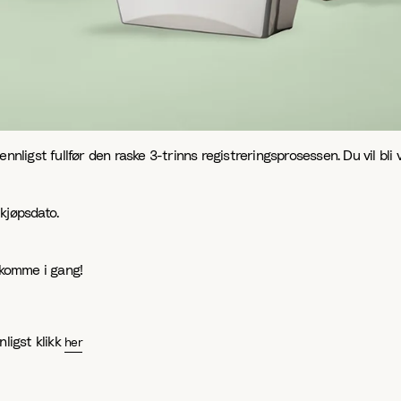
vennligst fullfør den raske 3-trinns registreringsprosessen. Du vil bli
kjøpsdato.
 komme i gang!
ligst klikk
her