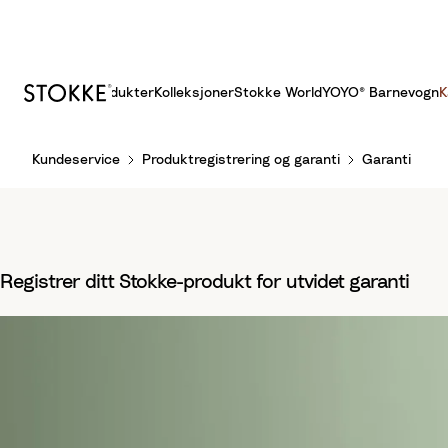
Produkter
Kolleksjoner
Stokke World
YOYO® Barnevogn
K
S
Kundeservice
Produktregistrering og garanti
Garanti
k
i
p
t
o
Registrer ditt Stokke-produkt for utvidet garanti
C
o
n
t
e
n
t