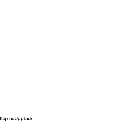
-
YOYO®: Tillsammans på väg
Köp nu
Upptäck
-
Bästa erbjudandena
Tripp Trapp® Stol