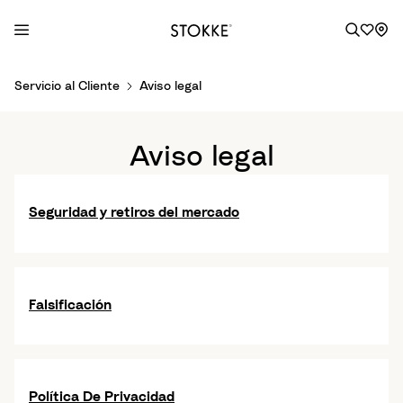
S
Servicio al Cliente
Aviso legal
k
i
p
Aviso legal
t
o
C
Seguridad y retiros del mercado
o
n
t
e
Falsificación
n
t
Política De Privacidad