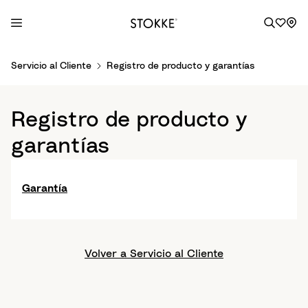
S
Servicio al Cliente
Registro de producto y garantías
k
i
p
Registro de producto y
t
o
garantías
C
o
n
Garantía
t
e
n
t
Volver a Servicio al Cliente