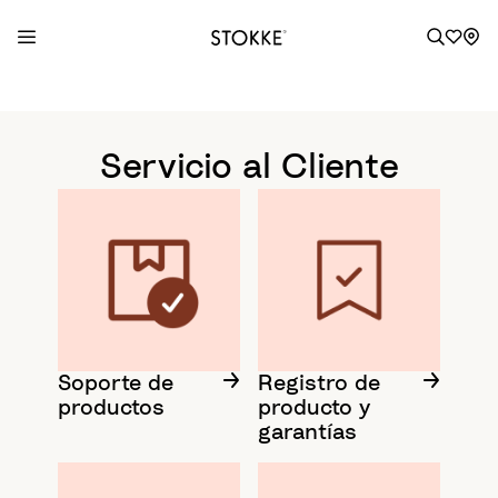
S
k
i
Servicio al Cliente
p
t
o
C
o
n
t
e
n
Soporte de
Registro de
productos
producto y
t
garantías