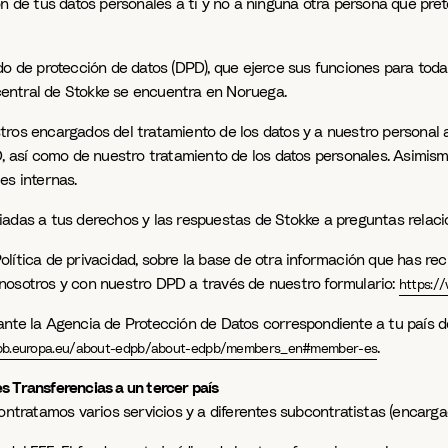
ón de tus datos personales a ti y no a ninguna otra persona que pre
ado de protección de datos (DPD), que ejerce sus funciones para to
 central de Stokke se encuentra en Noruega.
tros encargados del tratamiento de los datos y a nuestro personal 
D, así como de nuestro tratamiento de los datos personales. Asimis
es internas.
adas a tus derechos y las respuestas de Stokke a preguntas relacio
lítica de privacidad, sobre la base de otra información que has rec
nosotros y con nuestro DPD a través de nuestro formulario:
https:/
ante la Agencia de Protección de Datos correspondiente a tu país d
.
dpb.europa.eu/about-edpb/about-edpb/members_en#member-es
s Transferencias a un tercer país
ontratamos varios servicios y a diferentes subcontratistas (encarga