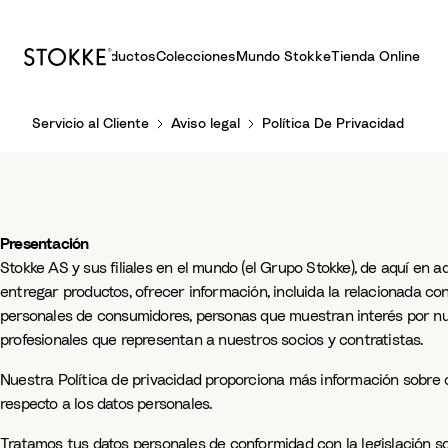
Productos
Colecciones
Mundo Stokke
Tienda Online
S
Servicio al Cliente
Aviso legal
Política De Privacidad
k
i
p
t
o
Presentación
C
Stokke AS y sus filiales en el mundo (el Grupo Stokke), de aquí en
o
entregar productos, ofrecer información, incluida la relacionada c
n
personales de consumidores, personas que muestran interés por nuest
t
profesionales que representan a nuestros socios y contratistas.
e
n
Nuestra Política de privacidad proporciona más información sobre 
t
respecto a los datos personales.
Tratamos tus datos personales de conformidad con la legislación so