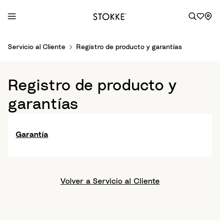
S
Servicio al Cliente
Registro de producto y garantías
k
i
p
Registro de producto y
t
o
garantías
C
o
n
Garantía
t
e
n
t
Volver a Servicio al Cliente