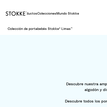
Productos
Colecciones
Mundo Stokke
S
Colección de portabebés Stokke® Limas™
k
i
p
t
o
C
o
n
t
e
Descubre nuestra ampl
n
algodón y d
t
Descubre todos los po