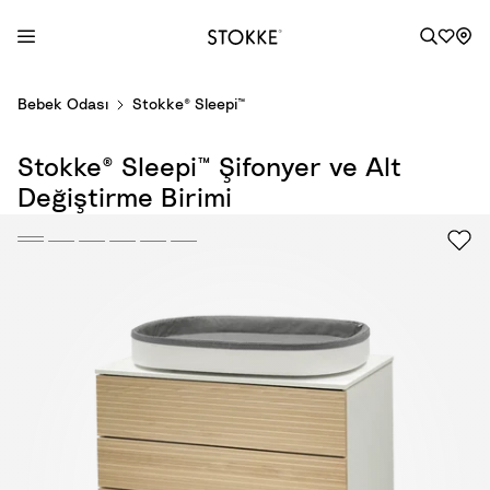
S
Bebek Odası
Stokke® Sleepi™
k
i
Stokke® Sleepi™ Şifonyer ve Alt
p
t
Değiştirme Birimi
o
C
o
n
t
e
n
t