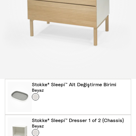
Stokke® Sleepi™ Alt Değiştirme Birimi
Beyaz
Colour
B
e
y
a
Stokke® Sleepi™ Dresser 1 of 2 (Chassis)
z
Beyaz
Colour
B