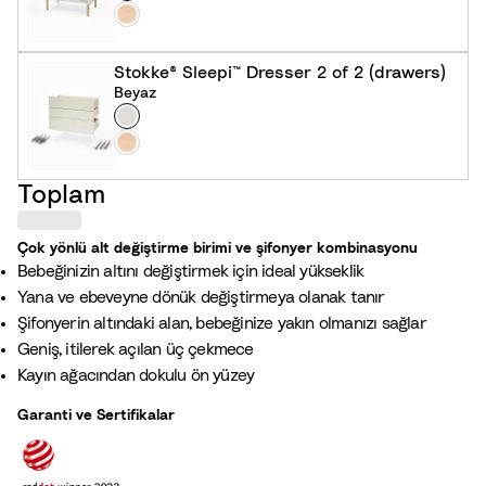
e
N
y
a
a
t
Stokke® Sleepi™ Dresser 2 of 2 (drawers)
z
u
Beyaz
Colour
B
r
e
N
e
y
a
l
Toplam
a
t
z
u
r
Çok yönlü alt değiştirme birimi ve şifonyer kombinasyonu​
Bebeğinizin altını değiştirmek için ideal yükseklik
e
Yana ve ebeveyne dönük değiştirmeya olanak tanır
l
Şifonyerin altındaki alan, bebeğinize yakın olmanızı sağlar
Geniş, itilerek açılan üç çekmece
Kayın ağacından dokulu ön yüzey
Garanti ve Sertifikalar