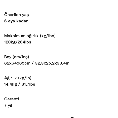
Önerilen yaş
6 aya kadar
Maksimum ağırlık (kg/Ibs)
120kg/264lbs
Boy (cm/inç)
82x64x85cm / 32,3x25,2x33,4in
Ağırlık (kg/lb)
14,4kg / 31,7lbs
Garanti
7 yıl