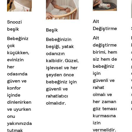
Alt
Snoozi
Değiştirme
beşik
Beşik
Alt
Bebeğiniz
Bebeğinizin
değiştirme
çok
beşiği, yatak
birimi, hem
küçükken,
odanızın
siz hem de
evinizin
kalbidir. Güzel,
bebeğiniz
her
işlevsel ve her
için
odasında
şeyden önce
güvenli ve
güven ve
bebeğiniz için
rahat
konfor
güvenli ve
olmalı ve
içinde
rahatlatıcı
her zaman
dinlenirken
olmalıdır.
göz teması
ve uyurken
kurmasına
onu
izin
yakınınızda
vermelidir.
tutmak