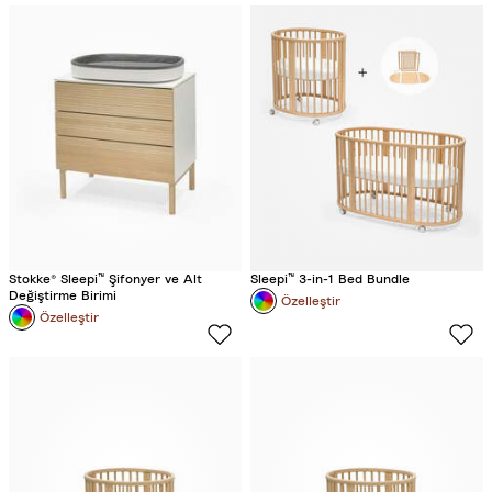
a
f
i
t
G
r
i
s
i
Stokke® Sleepi™ Şifonyer ve Alt
Sleepi™ 3-in-1 Bed Bundle
Değiştirme Birimi
Özelleştir
Özelleştir