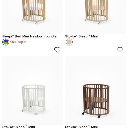
Sleepi™ Bed Mini Newborn bundle
Stokke® Sleepi™ Mini
Colour
N
Özelleştir
a
t
u
r
e
l
Stokke® Sleepi™ Mini
Stokke® Sleepi™ Mini