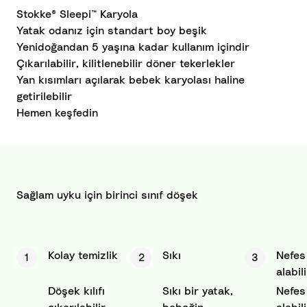
Stokke® Sleepi™ Karyola
Yatak odanız için standart boy beşik
Yenidoğandan 5 yaşına kadar kullanım içindir
Çıkarılabilir, kilitlenebilir döner tekerlekler
Yan kısımları açılarak bebek karyolası haline
getirilebilir
Hemen keşfedin
Sağlam uyku için birinci sınıf döşek
Kolay temizlik
Sıkı
Nefes
1
2
3
alabili
Döşek kılıfı
Sıkı bir yatak,
Nefes