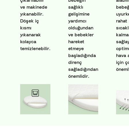
çıkarılabilir
bebeğin
alabili
ve makinede
sağlıklı
bebeğ
yıkanabilir.
gelişimine
uyurk
Döşek iç
yardımcı
rahat 
kısmı
olduğundan
sıcakl
yıkanarak
ve bebekler
kalma
kolayca
hareket
sağla
temizlenebilir.
etmeye
opti
başladığında
hava a
direnç
için ç
sağladığından
önemli
önemlidir.