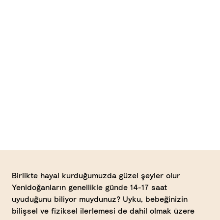
YENI
Snoozi™
Beşik
Stokke®
Stokke®
Sleepi™
Sleepi™
St
Stokke®
Mini
Karyola
Sl
Sleepi™
Ch
Şifonyer
Ta
ve Alt
Birlikte hayal kurduğumuzda güzel şeyler olur
Değiştirme
Yenidoğanların genellikle günde 14-17 saat
Birimi
uyuduğunu biliyor muydunuz? Uyku, bebeğinizin
bilişsel ve fiziksel ilerlemesi de dahil olmak üzere