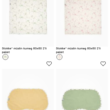
t
Y
e
l
l
o
w
M
Stokke® müslin kumaş 60x60 2'li
Stokke® müslin kumaş 60x60 2'li
a
paket
paket
Colour
S
Colour
W
p
a
i
g
l
e
d
G
R
r
o
e
s
e
e
n
M
M
a