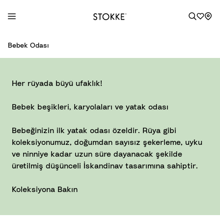
S
Bebek Odası
k
i
p
Her rüyada büyü ufaklık!
t
o
Bebek beşikleri, karyolaları ve yatak odası
C
o
Bebeğinizin ilk yatak odası özeldir. Rüya gibi
n
koleksiyonumuz, doğumdan sayısız şekerleme, uyku
t
ve ninniye kadar uzun süre dayanacak şekilde
e
üretilmiş düşünceli İskandinav tasarımına sahiptir.
n
t
Koleksiyona Bakın