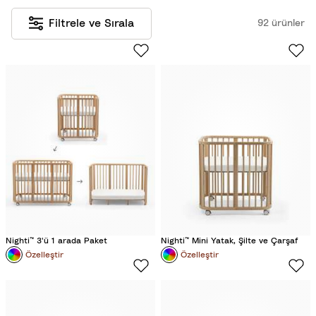
Filtrele ve Sırala
92 ürünler
Nighti™ 3'ü 1 arada Paket
Nighti™ Mini Yatak, Şilte ve Çarşaf
Özelleştir
Özelleştir