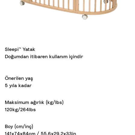
Sleepi™ Yatak
Doğumdan itibaren kullanım içindir
Önerilen yaş
5 yıla kadar
Maksimum ağırlık (kg/Ibs)
120kg/264lbs
Boy (cm/inç)
141x74x84cm / 55,6x29,2x33in