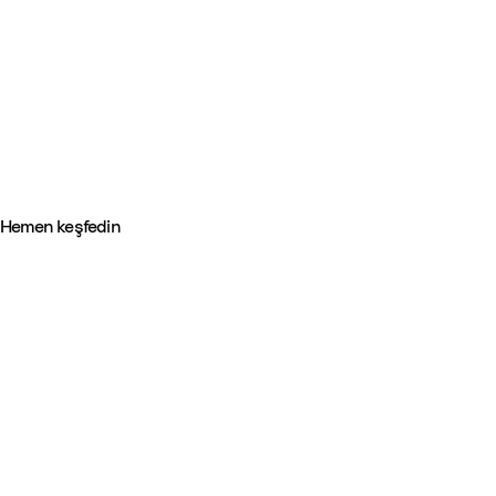
-
Clikk™
Hemen keşfedin
-
Alet yok, stres yok.
Yalnızca Clikk.
Hemen başlayın.
Clikk™, kutuyu açar açmaz her aktiviteye hazır olan, kurulumu en
kolay sandalyedir.