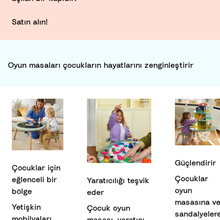
Satın alın!
Oyun masaları çocukların hayatlarını zenginleştirir
Güçlendirir
Çocuklar için
Çocuklar
eğlenceli bir
Yaratıcılığı teşvik
oyun
bölge
eder
masasına v
Yetişkin
Çocuk oyun
sandalyeler
mobilyaları,