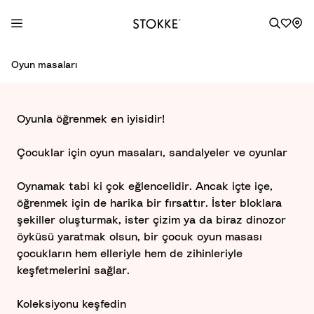
S
Oyun masaları
k
i
p
Oyunla öğrenmek en iyisidir!​
t
o
Çocuklar için oyun masaları, sandalyeler ve oyunlar
C
o
Oynamak tabi ki çok eğlencelidir. Ancak içte içe,
n
öğrenmek için de harika bir fırsattır. İster bloklara
t
şekiller oluşturmak, ister çizim ya da biraz dinozor
e
öyküsü yaratmak olsun, bir çocuk oyun masası
n
çocukların hem elleriyle hem de zihinleriyle
t
keşfetmelerini sağlar.
Koleksiyonu keşfedin