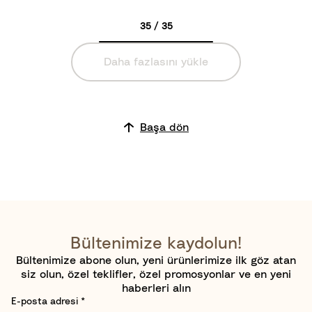
n
35 / 35
y
a
Daha fazlasını yükle
n
ı
n
H
Başa dön
e
r
Y
e
r
i
Bültenimize kaydolun!
Bültenimize abone olun, yeni ürünlerimize ilk göz atan
siz olun, özel teklifler, özel promosyonlar ve en yeni
haberleri alın
E-posta adresi
*