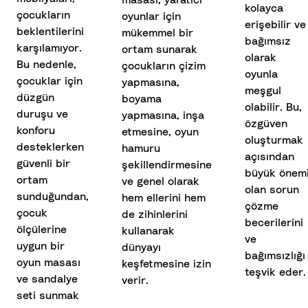
masası, yaratıcı
kolayca
çocukların
oyunlar için
erişebilir ve
beklentilerini
mükemmel bir
bağımsız
karşılamıyor.
ortam sunarak
olarak
Bu nedenle,
çocukların çizim
oyunla
çocuklar için
yapmasına,
meşgul
düzgün
boyama
olabilir. Bu,
duruşu ve
yapmasına, inşa
özgüven
konforu
etmesine, oyun
oluşturmak
desteklerken
hamuru
açısından
güvenli bir
şekillendirmesine
büyük önem
ortam
ve genel olarak
olan sorun
sunduğundan,
hem ellerini hem
çözme
çocuk
de zihinlerini
becerilerini
ölçülerine
kullanarak
ve
uygun bir
dünyayı
bağımsızlığı
oyun masası
keşfetmesine izin
teşvik eder.
ve sandalye
verir.
seti sunmak