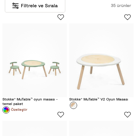
Filtrele ve Sırala
35 ürünler
Stokke® MuTable™ oyun masası -
Stokke® MuTable™ V2 Oyun Masası
temel paket
Colour
B
Özelleştir
e
y
a
z