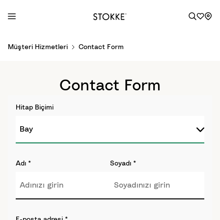
S
Müşteri Hizmetleri
Contact Form
k
i
p
Contact Form
t
o
Hitap Biçimi
C
o
n
t
e
Adı
*
Soyadı
*
n
t
E-posta adresi
*