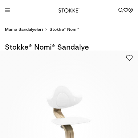
S
Mama Sandalyeleri
Stokke® Nomi®
k
i
Stokke® Nomi® Sandalye
p
t
o
C
o
n
t
e
n
t